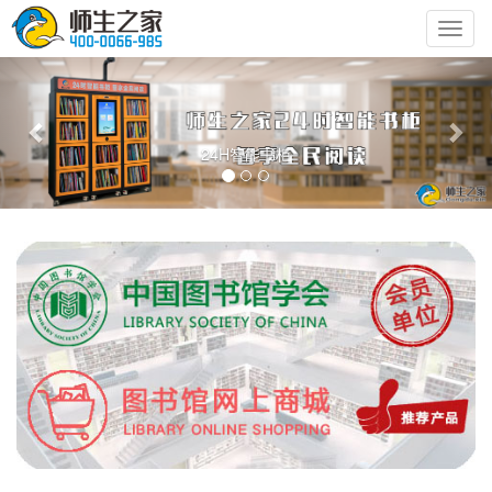
切
换
Previous
Nex
导
航
24H智能书柜